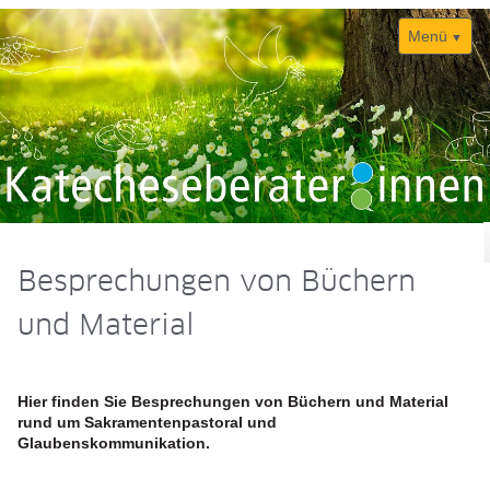
Menü
Navigation
Home
überspringen
Besprechungen von Büchern
Gute Praxis
und Material
Quartier/Sozialraum
Innovative Projekte
Quartier
Hier finden Sie Besprechungen von Büchern und Material
Citypastoral
rund um Sakramentenpastoral und
Glaubenskommunikation.
Glaubenskommunikation/-Kurse
Sinnsucher.plus